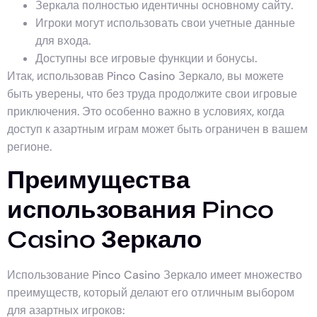
Зеркала полностью идентичны основному сайту.
Игроки могут использовать свои учетные данные
для входа.
Доступны все игровые функции и бонусы.
Итак, использовав Pinco Casino Зеркало, вы можете
быть уверены, что без труда продолжите свои игровые
приключения. Это особенно важно в условиях, когда
доступ к азартным играм может быть ограничен в вашем
регионе.
Преимущества
использования Pinco
Casino Зеркало
Использование Pinco Casino Зеркало имеет множество
преимуществ, который делают его отличным выбором
для азартных игроков: